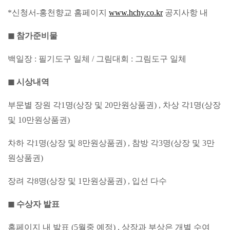
*
신청서
-
홍천향교 홈페이지
www.hchy.co.kr
공지사항 내
◼
참가준비물
백일장
:
필기도구 일체
/
그림대회
:
그림도구 일체
◼
시상내역
부문별 장원 각
1
명
(
상장 및
20
만원상품권
) ,
차상 각
1
명
(
상장
및
10
만원상품권
)
차하 각
1
명
(
상장 및
8
만원상품권
) ,
참방 각
3
명
(
상장 및
3
만
원상품권
)
장려 각
8
명
(
상장 및
1
만원상품권
) ,
입선 다수
◼
수상자 발표
홈페이지 내 발표
(5
월중 예정
) ,
상장과 부상은 개별 수여