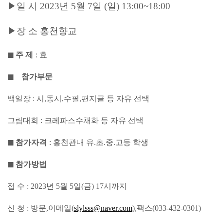
▶
일 시
2023
년
5
월
7
일
(
일
) 13:00~18:00
▶
장 소 홍천향교
◼
주 제
:
효
◼
참가부문
백일장
:
시
,
동시
,
수필
,
편지글 등 자유 선택
그림대회
:
크레파스수채화 등 자유 선택
◼
참가자격
:
홍천관내 유
.
초
.
중
.
고등 학생
◼
참가방법
접 수
: 2023
년
5
월
5
일
(
금
) 17
시까지
신 청
:
방문
,
이메일
(
slylsss@naver.com
),
팩스
(033-432-0301)