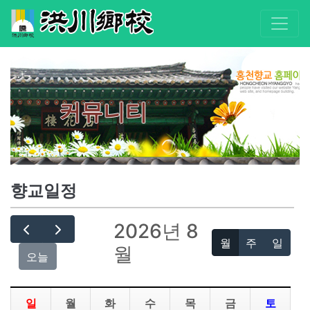
커뮤니티
향교일정
2026년 8
월
주
일
월
오늘
일
월
화
수
목
금
토