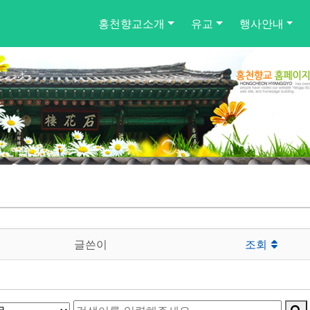
홍천향교소개
유교
행사안내
글쓴이
조회