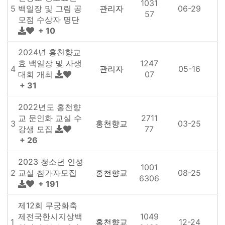
1031
5
백일장 및 그림 공
관리자
06-29
57
모점 수상자 명단
+ 10
2024년 홍천향교
효 백일장 및 사생
1247
4
관리자
05-16
대회 개최
07
+ 31
2022년도 홍천향
교 문인화 교실 수
2711
3
홍천향교
03-25
강생 모집
77
+ 26
2023 청소년 인성
1001
2
교실 참가자모집
홍천향교
08-25
6306
+ 191
제12회 무궁화축
제전국한시지상백
1049
1
홍천향교
12-24