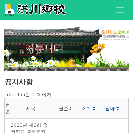
커뮤니티
공지사항
Total 155건
11 페이지
번
제목
글쓴이
조회
날짜
호
2020년 제3회 홍
천향교 경로효친